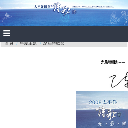
年度主題
歷屆詩歌節
首頁
光影舞動
——