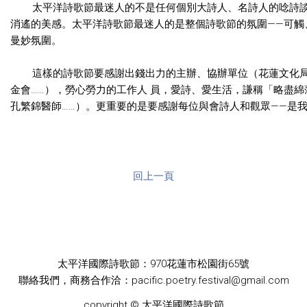
太平洋詩歌節最迷人的不是任何個別大詩人、名詩人的唸詩談
消遙的美感。太平洋詩歌節最迷人的是整個詩歌節的氛圍——可觸
曼妙氛圍。
這樣的詩歌節要感謝出錢出力的主辦、協辦單位（花蓮文化局
金會……），勞心勞力的工作人 員，愛詩、愛生活，謙稱「略盡
孔繁錦醫師……）。更重要的是要感謝每位與會詩人和觀眾——是
回上一頁
太平洋國際詩歌節：970花蓮市松園街65號
聯絡我們，商務合作洽：pacific.poetry.festival@gmail.com
copyright © 太平洋國際詩歌節