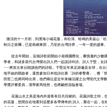
微涼的十一月初，到濱海小城花蓮，有松濤、蛙鳴的美崙山「松
秋日之斑斕，已是島嶼東部，乃至於台灣詩界，一年一度的盛事
從去年開始，這個詩歌節開始小規模國際化，審慎邀約少數國
學者，和諸多當代台灣傑出詩人們一起談詩吟詩。詩人于堅，女詩
——將首次來台朗讀他們的詩歌。于堅近年來足跡遍及全球，在台
地平線的開啟者，還曾參加日本唸詩比賽「詩的拳擊賽」，獲「世界輕量級
田哲二也將同時出席，他們兩位是近年來極活躍之台灣現代文學翻
學獎評審委員，漢學家馬悅然，也將翩然蒞臨會場。
花蓮山水之美是海內外遊客有目共目睹的。花蓮詩歌之特，也是島上
的花蓮，悠閒自在地看到這麼多各帶傳奇的 詩人，聚在一起，在