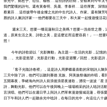
余光中、鄭愁予、瘂弦、楊牧……這些詩的巨樹，全都來到今年太
我們驚嘆的詩句。還有黃春明、吳晟、李泰祥……這些厚實、深情
蔡素芬……這些披帶午後金燦之光的中生代詩人、作家。還有陳芳
唇的詩人兼詩評家——他們都要在三天中，和大家一起慢遊慢活花
週末三天。想要一嚐花蓮秋日之美嗎？想要一洗俗世之塵，沐
道，原來生活之美、詩歌之美，是這麼近而這麼容易！」——想要
照！
今年的詩歌節以「光影舞動」為主題——生活的光影，記憶的光
陰……。光影是慾望，光影是行動，光影是迴響／回想，光影是詩
「客子光陰詩卷裡」，這是詩人周夢蝶最喜歡的宋朝詩人陳與
三天中除了詩，他們可以聽到賽德 克族、阿美族祭儀的吟唱，看
五開幕夜，爭睹海內外詩人前浪後浪星夜連歌，湧現一波波「星 
詩，舞動光影。他們可以在午後與晚上一場場精采的詩人唸詩活動
言演唱。他們可以在週日早上與詩人們單車漫遊慢城花蓮，尋張愛
日下午和詩人們一起聽余光中唸詩，在每日的光中，向這位八十