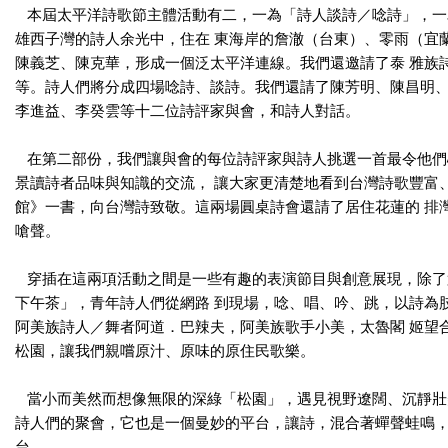
本屆太平洋詩歌節主體活動有二，一為「詩人談詩／唸詩」，一
雄西子灣的詩人余光中，住在 東海岸的詹澈（台東）、零雨（宜
陳義芝、陳克華，形成一個泛太平洋連線。我們還邀請了泰 雅族
等。詩人們將分成四場唸詩、談詩。我們還請了陳芳明、陳昌明、
李進益、李癸雲等十二位詩評家與會，和詩人對話。
在第二部份，我們讓與會的每位詩評家與詩人挑選一首最令他們
景讀詩者品味與知識的交流， 讓大家更清楚地看到台灣詩歌豐富
館》一書，向台灣詩致敬。這兩場圓桌詩會還請了居住花蓮的 排
嗆聲。
穿插在這兩項活動之間是一些有趣的表演節目與創意展現，除了
下午茶」，青年詩人們從網路 到現場，唸、唱、吟、跳，以詩為
阿美族詩人／舞者阿道．巴辣夫，阿美族歌手小美，太魯閣 姬望
松園，讓我們親嚐原汁、原味的原住民歌樂。
當小而美然而想像無限的深綠「松園」，遇見視野遼闊、沉靜壯
詩人們的聚會，它也是一個曼妙的平台，讓詩，混合著蟬聲蛙鳴
台……