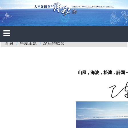
年度主題
歷屆詩歌節
首頁
山風，海波，松濤，詩園 —