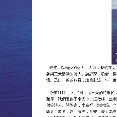
去年，以極少的財力、人力，我們在太
參與三天活動的詩人、詩評家、歌者、樂
懷。眾口一致的歎賞，讓籌劃這一年一度
今年11月2、3、4日，這三天的詩歌
穎等，我們邀集了余光中、汪啟疆、焦桐
傑等詩人、詩評家，李泰祥、洪崇焜、李
舞者、歌者，以「海洋，音樂，愛」為主