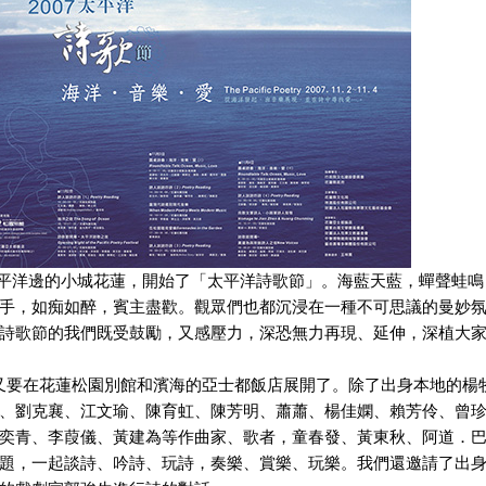
平洋邊的小城花蓮，開始了「太平洋詩歌節」。海藍天藍，蟬聲蛙鳴
手，如痴如醉，賓主盡歡。觀眾們也都沉浸在一種不可思議的曼妙
詩歌節的我們既受鼓勵，又感壓力，深恐無力再現、延伸，深植大
節又要在花蓮松園別館和濱海的亞士都飯店展開了。除了出身本地的楊
、劉克襄、江文瑜、陳育虹、陳芳明、蕭蕭、楊佳嫻、賴芳伶、曾
奕青、李葭儀、黃建為等作曲家、歌者，童春發、黃東秋、阿道．
題，一起談詩、吟詩、玩詩，奏樂、賞樂、玩樂。我們還邀請了出