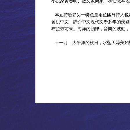
小說家黃春明、散文家簡媜，和任教本地
本屆詩歌節另一特色是兩位國外詩人也越洋
會說中文，譯介中文現代文學多年的美國女詩人
布拉鼓前來。海洋的韻律，音樂的波動，
十一月，太平洋的秋日，水藍天涼美如