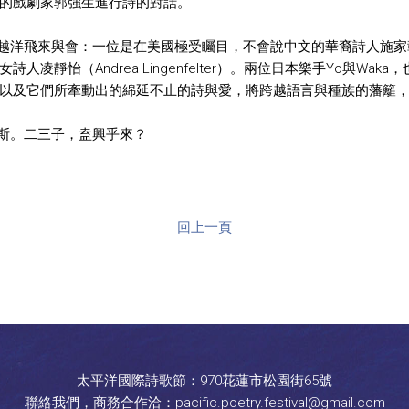
的戲劇家郭強生進行詩的對話。
飛來與會：一位是在美國極受矚目，不會說中文的華裔詩人施家彰（Ar
凌靜怡（Andrea Lingenfelter）。兩位日本樂手Yo與Wak
以及它們所牽動出的綿延不止的詩與愛，將跨越語言與種族的藩籬
斯。二三子，盍興乎來？
回上一頁
太平洋國際詩歌節：970花蓮市松園街65號
聯絡我們，商務合作洽：pacific.poetry.festival@gmail.com