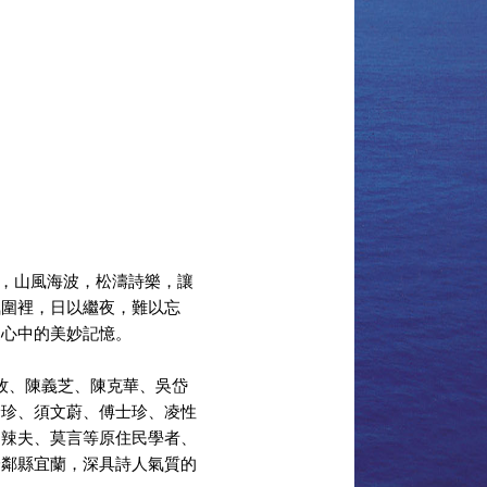
，山風海波，松濤詩樂，讓
氛圍裡，日以繼夜，難以忘
家心中的美妙記憶。
牧、陳義芝、陳克華、吳岱
珍珍、須文蔚、傅士珍、凌性
巴辣夫、莫言等原住民學者、
身鄰縣宜蘭，深具詩人氣質的