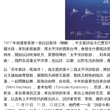
1917 年胡適發表第一首白話新诗〈蝴蝶〉，中文新詩迄今已歷
國大陸，來到多樣族群、濱太平洋的寶島台灣，會發生什麼樣詩意的變
狗年，開始以詩吠海吠月、眾聲喧嘩的「太平洋詩歌節」，到本屆 
曲〉，我們在花蓮太平洋濱，也以詩、以樂、以對生活的熱情，
以「百年新詩，吼海洋！」為主題的第十二屆太平洋詩歌節，將於20
台大捷絲旅尊賢館，展開四天綿密又親密、勤快又輕快的唸詩、
蓮，一起聞雞起舞，面海自由啼、自在吼。今年的嘉賓包括來自德國的詩
（Mimi Hachikai）、倉本知明（Tomoaki Kuramoto）、
昕余，來自香港的王淩，來自深圳的朱濤，來自上海的何言宏、
宴，以及島上不同世代的傑出詩人、詩評家管管、零雨、撒韵‧武
等……。11 月10 日、11 日、12 日三天，他們將一一在「