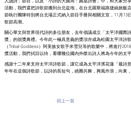
人讀詩」節目，以及「小詩的大圓周：圓桌詩會」中，和大家分享他
活動，我們還把詩歌節搬到台北盆地，在台北羅斯福路捷絲旅飯
節執行團隊特別將台北場正式納入節目手冊與相關文宣，11月1
歌節高潮。
關心華文與世界現代詩的多位朋友，去年倡議成立「太平洋國際詩
獎」的頒獎典禮。今年此一極具意義的獎項亦成為松園太平洋詩歌節
（Tribal Goddess）阿美族女歌手米雪兒等的歌樂中，將進
獎活動，我們拭目以待，看哪幾位國內外傑出詩人將為今年的太
感謝十二年來支持太平洋詩歌節，讓它成為太平洋濱花蓮「最詩意
年年在這個詩歌節，以詩的長短句，繞圈共舞，興風作浪，向東，
回上一頁