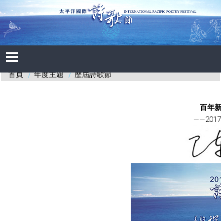
年度主題
歷屆詩歌節
首頁
百年
——20