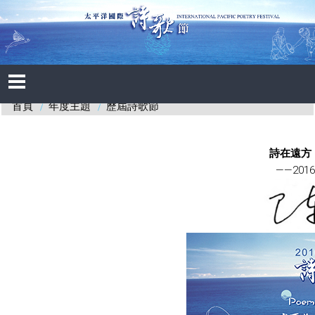
年度主題
歷屆詩歌節
首頁
詩在遠方
——20