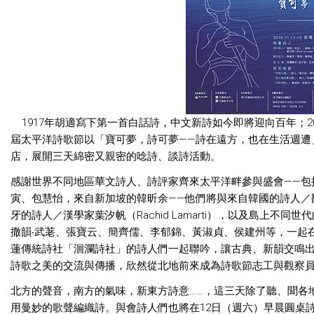
1917年胡適寫下第一首白話詩，中文新詩如今即將迎向百年；2
屆太平洋詩歌節以「寶可夢，詩可夢——詩在遠方，也在生活週遭」為
店，展開三天綿密又親密的唸詩、談詩活動。
感謝世界不同地區華文詩人、詩評家齊來太平洋畔參與盛會——包
寅、包慧怡，來自新加坡的韓昕余——他們將與來自韓國的詩人／
牙的詩人／漢學家葉汐帆（Rachid Lamarti），以及島上
撒韻‧武荖、張寶云、簡齊儒、李郁錦、黃淑貞、侯建州等，一起
蓮傳統詩社「洄瀾詩社」的詩人們一起聯吟，讓古典、新韻交鳴
詩歌之美的交流與傳播，欣然從北地前來成為詩歌節志工與觀察
北方的聲音，南方的氣味，新東方詩意……，這三天除了聽、聞各
用曼妙的歌聲編織詩。與會詩人們也將在12日（週六）早晨圓桌